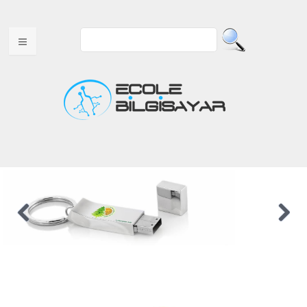
ANA SAYFA
HAKKIMIZDA
MULTITOUCH ÜRÜNLER
USB ÜRÜNLER
WEB TASARIM
VİDEOLAR