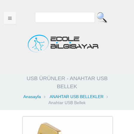
ANA SAYFA
USB ÜRÜNLER - ANAHTAR USB
HAKKIMIZDA
BELLEK
MULTITOUCH ÜRÜNLER
Anasayfa
ANAHTAR USB BELLEKLER
Anahtar USB Bellek
USB ÜRÜNLER
WEB TASARIM
VİDEOLAR