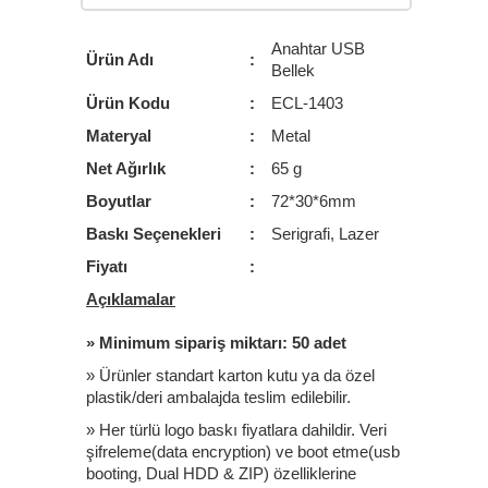
Anahtar USB
Ürün Adı
:
Bellek
Ürün Kodu
:
ECL-1403
Materyal
:
Metal
Net Ağırlık
:
65 g
Boyutlar
:
72*30*6mm
Baskı Seçenekleri
:
Serigrafi, Lazer
Fiyatı
:
Açıklamalar
» Minimum sipariş miktarı: 50 adet
» Ürünler standart karton kutu ya da özel
plastik/deri ambalajda teslim edilebilir.
» Her türlü logo baskı fiyatlara dahildir. Veri
şifreleme(data encryption) ve boot etme(usb
booting, Dual HDD & ZIP) özelliklerine