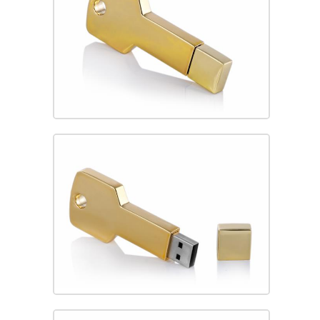
BLOG
İ.K.
İLETİŞİM