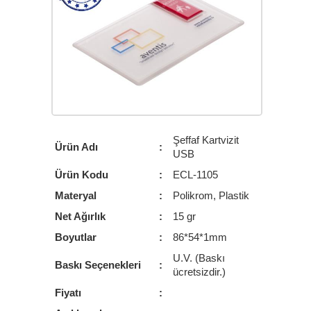
BLOG
İ.K.
İLETİŞİM
Şeffaf Kartvizit
Ürün Adı
:
USB
Ürün Kodu
:
ECL-1105
Materyal
:
Polikrom, Plastik
Net Ağırlık
:
15 gr
Boyutlar
:
86*54*1mm
U.V. (Baskı
Baskı Seçenekleri
:
ücretsizdir.)
Fiyatı
: