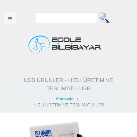
ANA SAYFA
USB ÜRÜNLER - HIZLI ÜRETİM VE
HAKKIMIZDA
TESLİMATLI USB
MULTITOUCH ÜRÜNLER
Anasayfa
HIZLI ÜRETİM VE TESLİMATLI USB
USB ÜRÜNLER
WEB TASARIM
VİDEOLAR