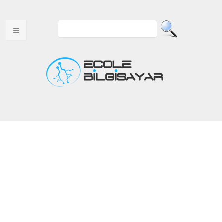
ANA SAYFA
HAKKIMIZDA
MULTITOUCH ÜRÜNLER
USB ÜRÜNLER
WEB TASARIM
VİDEOLAR