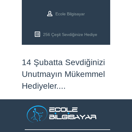
BLOG
Ecole Bilgisayar
İ.K.
256 Çeşit Sevdiğinize Hediye
İLETİŞİM
14 Şubatta Sevdiğinizi
Unutmayın Mükemmel
Hediyeler....