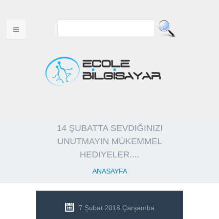
ANA SAYFA
14 ŞUBATTA SEVDIĞINIZI
HAKKIMIZDA
UNUTMAYIN MÜKEMMEL
MULTITOUCH ÜRÜNLER
HEDIYELER....
ANASAYFA
USB ÜRÜNLER
WEB TASARIM
7 Şubat 2018 Çarşamba
VİDEOLAR